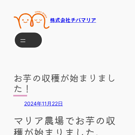
内
容
株式会社チバマリア
を
ス
キ
ッ
プ
お芋の収穫が始まりまし
た！
2024年11月22日
マリア農場でお芋の収
穫が始まりました。