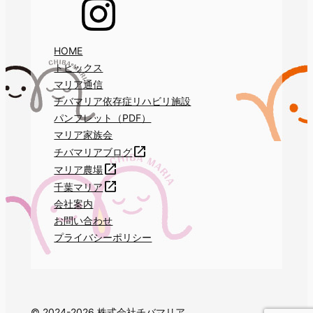
HOME
トピックス
マリア通信
チバマリア依存症リハビリ施設
パンフレット（PDF）
マリア家族会
チバマリアブログ
マリア農場
千葉マリア
会社案内
お問い合わせ
プライバシーポリシー
© 2024-2026 株式会社チバマリア.